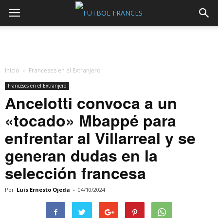
Inicio
Franceses en el Extranjero
Franceses en el Extranjero
Ancelotti convoca a un
«tocado» Mbappé para
enfrentar al Villarreal y se
generan dudas en la
selección francesa
Por
Luis Ernesto Ojeda
-
04/10/2024