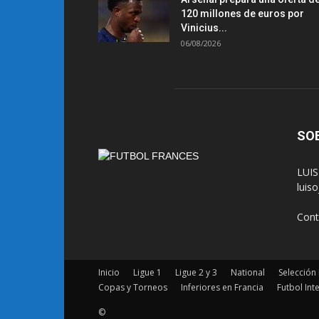
120 millones de euros por
Vinicius...
06/08/2026
SO
LUIS
luis
Cont
Inicio
Ligue 1
Ligue 2 y 3
National
Selección
Copas y Torneos
Inferiores en Francia
Futbol Int
©