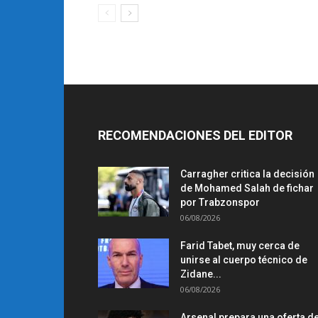
RECOMENDACIONES DEL EDITOR
Carragher critica la decisión
de Mohamed Salah de fichar
por Trabzonspor
06/08/2026
Farid Tabet, muy cerca de
unirse al cuerpo técnico de
Zidane...
06/08/2026
Arsenal prepara una oferta d