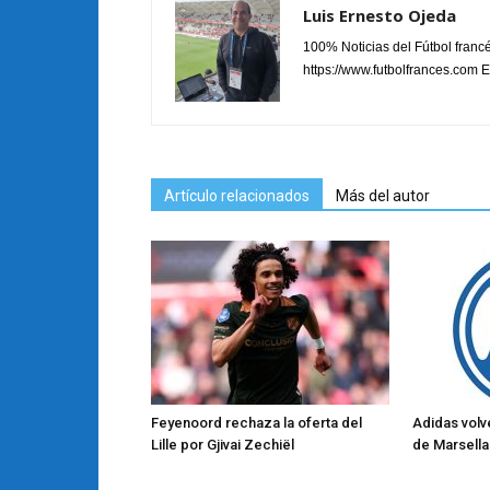
Luis Ernesto Ojeda
100% Noticias del Fútbol fran
https://www.futbolfrances.com Es
Artículo relacionados
Más del autor
Feyenoord rechaza la oferta del
Adidas volve
Lille por Gjivai Zechiël
de Marsella 