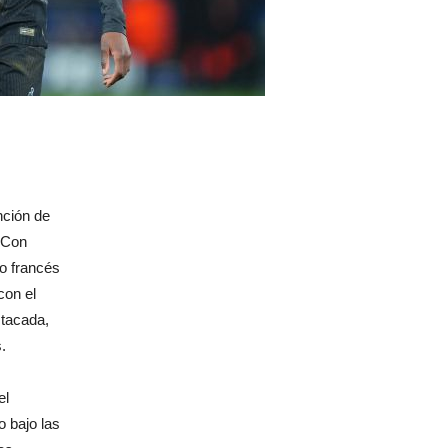
nción de
 Con
ro francés
con el
stacada,
.
el
 bajo las