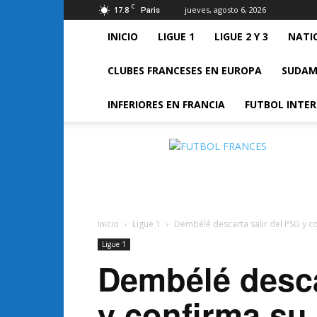
C
17.8
jueves, agosto 6, 2026
Paris
INICIO
LIGUE 1
LIGUE 2 Y 3
NATI
CLUBES FRANCESES EN EUROPA
SUDAM
INFERIORES EN FRANCIA
FUTBOL INTE
FUTBOL
FRANCES
Inicio
Ligue 1
Dembélé descarta salir del PSG y c
Ligue 1
Dembélé desca
y confirma su