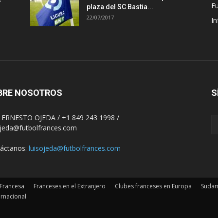
F
plaza del SC Bastia...
22/07/2017
In
BRE NOSOTROS
S
 ERNESTO OJEDA / +1 849 243 1998 /
ojeda@futbolfrances.com
áctanos:
luisojeda@futbolfrances.com
 Francesa
Franceses en el Extranjero
Clubes franceses en Europa
Sudam
ernacional