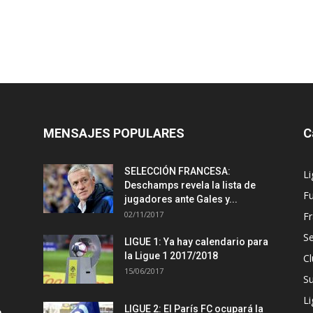
MENSAJES POPULARES
C
SELECCIÓN FRANCESA:
Li
Deschamps revela la lista de
Fu
jugadores ante Gales y...
02/11/2017
Fr
Se
LIGUE 1: Ya hay calendario para
la Ligue 1 2017/2018
Cl
15/06/2017
S
Li
LIGUE 2: El París FC ocupará la
e