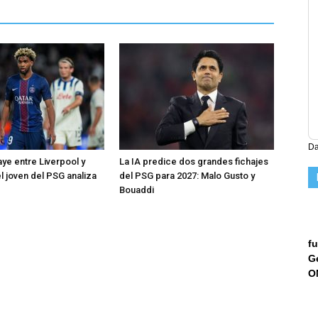
Da
ye entre Liverpool y
La IA predice dos grandes fichajes
l joven del PSG analiza
del PSG para 2027: Malo Gusto y
Bouaddi
fu
G
O