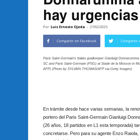
hay urgencias 
Por
Luis Ernesto Ojeda
-
27/02/2025
Compartir en Facebook
Compartir 
Paris Saint-Germain's Italian goalkeeper Gianluigi Donnarumma t
SC and Paris Saint-Germain (PSG) at Stade de la Mosson in Mo
AFP) (Photo by SYLVAIN THOMAS/AFP via Getty Images)
En trámite desde hace varias semanas, la reno
portero del Paris Saint-Germain Gianluigi Do
(26 años, 18 partidos en L1 esta temporada) ta
concretarse. Pero para su agente Enzo Raiola,