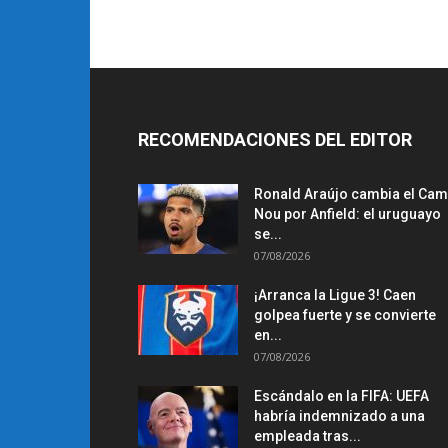
RECOMENDACIONES DEL EDITOR
Ronald Araújo cambia el Ca
Nou por Anfield: el uruguayo
se...
07/08/2026
¡Arranca la Ligue 3! Caen
golpea fuerte y se convierte
en...
07/08/2026
Escándalo en la FIFA: UEFA
habría indemnizado a una
empleada tras...