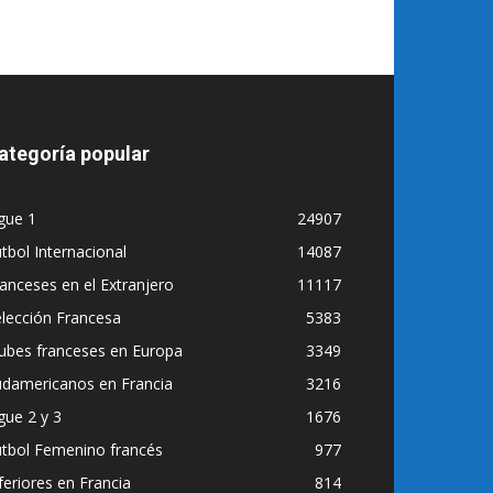
ategoría popular
gue 1
24907
tbol Internacional
14087
anceses en el Extranjero
11117
lección Francesa
5383
ubes franceses en Europa
3349
udamericanos en Francia
3216
gue 2 y 3
1676
utbol Femenino francés
977
feriores en Francia
814