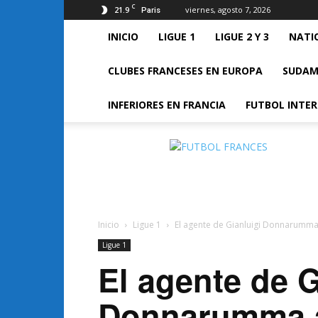
C
21.9
viernes, agosto 7, 2026
Paris
INICIO
LIGUE 1
LIGUE 2 Y 3
NATI
CLUBES FRANCESES EN EUROPA
SUDAM
INFERIORES EN FRANCIA
FUTBOL INTE
FUTBOL
FRANCES
Inicio
Ligue 1
El agente de Gianluigi Donnarumma 
Ligue 1
El agente de G
Donnarumma a