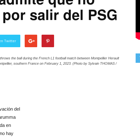
por salir del PSG
en Twitter
hrows the ball during the French L1 football match between Montpellier Herault
ntpellier, southern France on February 1, 2023. (Photo by Sylvain THOMAS /
vación del
nnarumma
rda en
 no hay