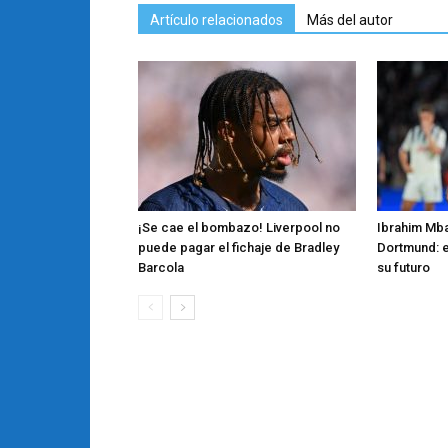
Artículo relacionados
Más del autor
¡Se cae el bombazo! Liverpool no
Ibrahim Mba
puede pagar el fichaje de Bradley
Dortmund: e
Barcola
su futuro