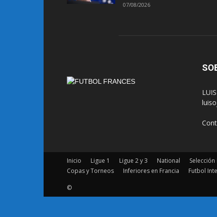
07/08/2026
SO
LUIS
luis
Cont
Inicio
Ligue 1
Ligue 2 y 3
National
Selección
Copas y Torneos
Inferiores en Francia
Futbol Int
©