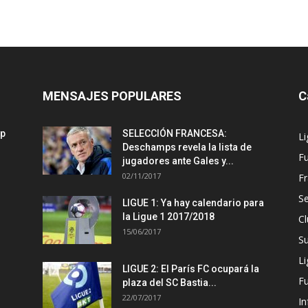
MENSAJES POPULARES
C
mp
SELECCIÓN FRANCESA:
Li
Deschamps revela la lista de
Fu
jugadores ante Gales y...
02/11/2017
Fr
Se
LIGUE 1: Ya hay calendario para
la Ligue 1 2017/2018
Cl
15/06/2017
S
Li
LIGUE 2: El París FC ocupará la
F
plaza del SC Bastia...
22/07/2017
In