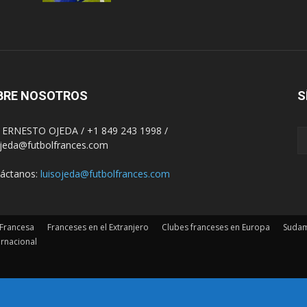
BRE NOSOTROS
S
 ERNESTO OJEDA / +1 849 243 1998 /
ojeda@futbolfrances.com
áctanos:
luisojeda@futbolfrances.com
 Francesa
Franceses en el Extranjero
Clubes franceses en Europa
Sudam
ernacional