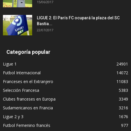
15/06/2017
LIGUE 2: El París FC ocupará la plaza del SC
Bastia...
22/07/2017
Categoría popular
Ligue 1
24901
Futbol Internacional
14072
Franceses en el Extranjero
11083
Selección Francesa
5383
Clubes franceses en Europa
3349
Sudamericanos en Francia
3216
Ligue 2 y 3
1676
Futbol Femenino francés
977