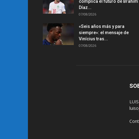
complica el futuro de Brahim
Díaz...
07/08/2026
«Seis años más y para
siempre»: el mensaje de
Vinícius tras...
07/08/2026
SO
LUIS
luis
Cont