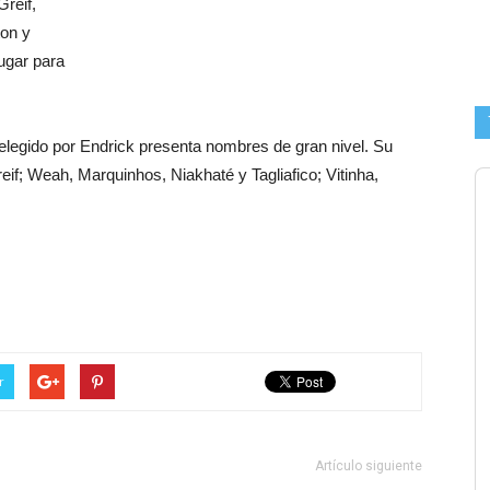
reif,
ton y
ugar para
 elegido por Endrick presenta nombres de gran nivel. Su
eif; Weah, Marquinhos, Niakhaté y Tagliafico; Vitinha,
r
Artículo siguiente