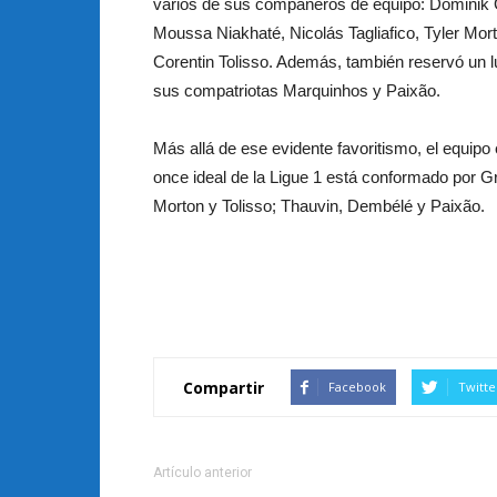
varios de sus compañeros de equipo: Dominik G
Moussa Niakhaté, Nicolás Tagliafico, Tyler Mor
Corentin Tolisso. Además, también reservó un l
sus compatriotas Marquinhos y Paixão.
Más allá de ese evidente favoritismo, el equipo
once ideal de la Ligue 1 está conformado por Gr
Morton y Tolisso; Thauvin, Dembélé y Paixão.
Compartir
Facebook
Twitte
Artículo anterior