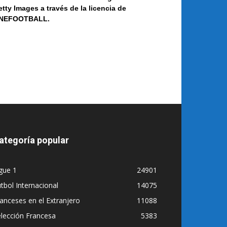
etty Images a
través de la licencia de
NEF
OOT
BALL.
ategoría popular
gue 1
24901
tbol Internacional
14075
anceses en el Extranjero
11088
lección Francesa
5383