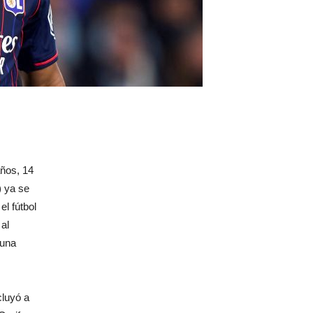
años, 14
) ya se
l fútbol
 al
 una
cluyó a