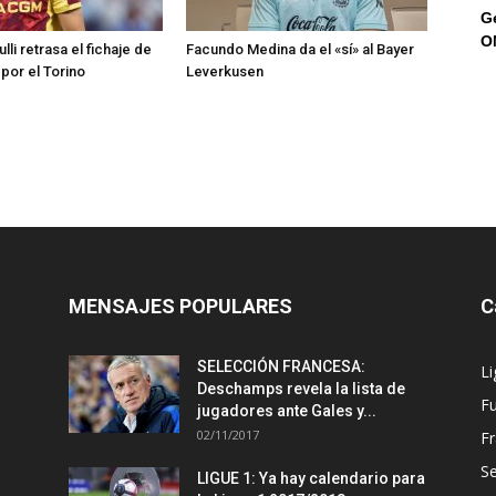
G
O
li retrasa el fichaje de
Facundo Medina da el «sí» al Bayer
 por el Torino
Leverkusen
MENSAJES POPULARES
C
SELECCIÓN FRANCESA:
Li
Deschamps revela la lista de
Fu
jugadores ante Gales y...
02/11/2017
Fr
Se
LIGUE 1: Ya hay calendario para