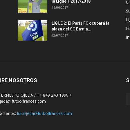
la Ligue 1 2017/2018
Cl
15/06/2017
S
Li
LIGUE 2: El París FC ocupará la
F
plaza del SC Bastia...
22/07/2017
In
BRE NOSOTROS
S
 ERNESTO OJEDA / +1 849 243 1998 /
ojeda@futbolfrances.com
áctanos:
luisojeda@futbolfrances.com