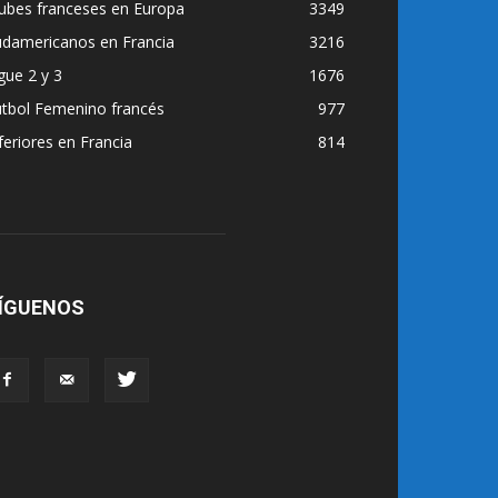
ubes franceses en Europa
3349
udamericanos en Francia
3216
gue 2 y 3
1676
utbol Femenino francés
977
feriores en Francia
814
ÍGUENOS