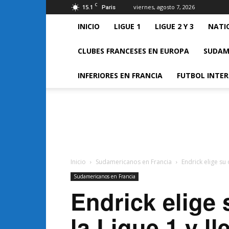
C
15.1
viernes, agosto 7, 2026
Paris
INICIO
LIGUE 1
LIGUE 2 Y 3
NATI
CLUBES FRANCESES EN EUROPA
SUDAM
INFERIORES EN FRANCIA
FUTBOL INTE
FUTBOL
FRANCES
Inicio
Sudamericanos en Francia
Endrick elige su o
Sudamericanos en Francia
Endrick elige 
la Ligue 1 y l