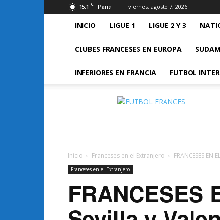
C
15.1
viernes, agosto 7, 2026
Paris
INICIO
LIGUE 1
LIGUE 2 Y 3
NATI
CLUBES FRANCESES EN EUROPA
SUDAM
INFERIORES EN FRANCIA
FUTBOL INTE
FUTBOL
FRANCES
Inicio
Franceses en el Extranjero
FRANCESES EN EL 
Franceses en el Extranjero
FRANCESES E
Sevilla y Vale