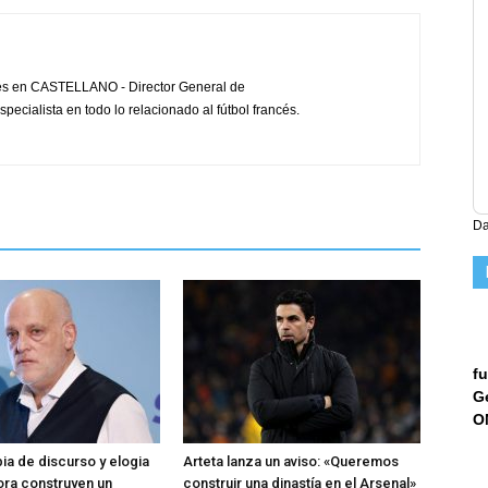
cés en CASTELLANO - Director General de
pecialista en todo lo relacionado al fútbol francés.
Da
fu
G
O
a de discurso y elogia
Arteta lanza un aviso: «Queremos
ora construyen un
construir una dinastía en el Arsenal»