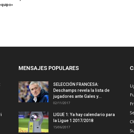
equipo»
MENSAJES POPULARES
C
:
SELECCIÓN FRANCESA:
Li
Deschamps revela la lista de
Fu
jugadores ante Gales y...
02/11/2017
Fr
Se
i
LIGUE 1: Ya hay calendario para
la Ligue 1 2017/2018
Cl
15/06/2017
S