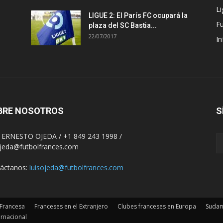
Li
LIGUE 2: El París FC ocupará la
F
plaza del SC Bastia...
22/07/2017
In
BRE NOSOTROS
S
 ERNESTO OJEDA / +1 849 243 1998 /
ojeda@futbolfrances.com
áctanos:
luisojeda@futbolfrances.com
 Francesa
Franceses en el Extranjero
Clubes franceses en Europa
Sudam
ernacional