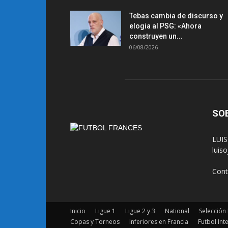
Tebas cambia de discurso y
elogia al PSG: «Ahora
construyen un...
06/08/2026
SO
LUIS
luis
Cont
Inicio
Ligue 1
Ligue 2 y 3
National
Selección
Copas y Torneos
Inferiores en Francia
Futbol Int