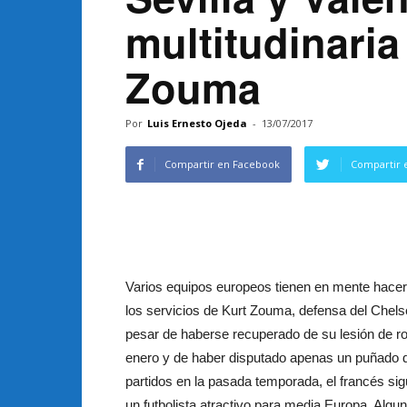
multitudinaria
Zouma
Por
Luis Ernesto Ojeda
-
13/07/2017
Compartir en Facebook
Compartir 
Varios equipos europeos tienen en mente hace
los servicios de Kurt Zouma, defensa del Chel
pesar de haberse recuperado de su lesión de rod
enero y de haber disputado apenas un puñado 
partidos en la pasada temporada, el francés si
un futbolista atractivo para media Europa. Algu