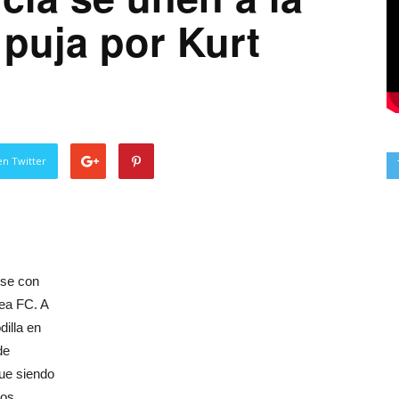
 puja por Kurt
en Twitter
rse con
sea FC. A
illa en
de
gue siendo
nos