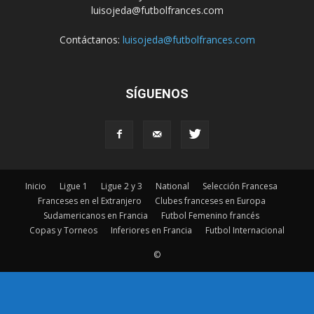
luisojeda@futbolfrances.com
Contáctanos:
luisojeda@futbolfrances.com
SÍGUENOS
Inicio
Ligue 1
Ligue 2 y 3
National
Selección Francesa
Franceses en el Extranjero
Clubes franceses en Europa
Sudamericanos en Francia
Futbol Femenino francés
Copas y Torneos
Inferiores en Francia
Futbol Internacional
©