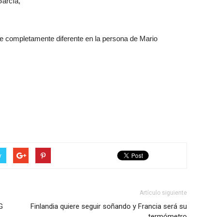
García,
te completamente diferente en la persona de Mario
r
Artículo siguiente
G
Finlandia quiere seguir soñando y Francia será su
termómetro