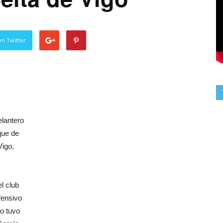
en Twitter
elantero
que de
Vigo,
l club
fensivo
no tuvo