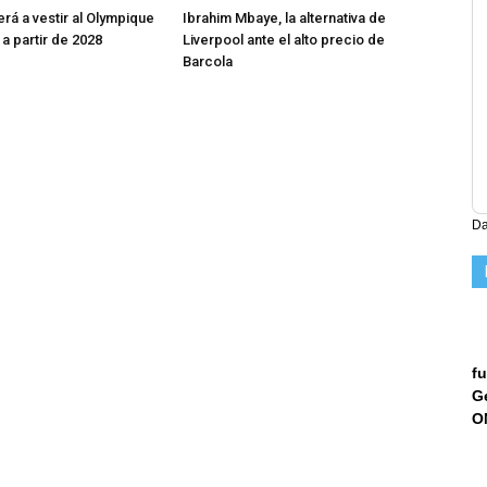
rá a vestir al Olympique
Ibrahim Mbaye, la alternativa de
a partir de 2028
Liverpool ante el alto precio de
Barcola
Da
fu
G
O