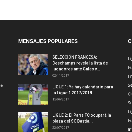
MENSAJES POPULARES
C
SELECCIÓN FRANCESA:
Li
Deschamps revela la lista de
Fu
jugadores ante Gales y...
02/11/2017
Fr
Se
se
LIGUE 1: Ya hay calendario para
la Ligue 1 2017/2018
Cl
15/06/2017
S
Li
LIGUE 2: El París FC ocupará la
F
plaza del SC Bastia...
22/07/2017
In