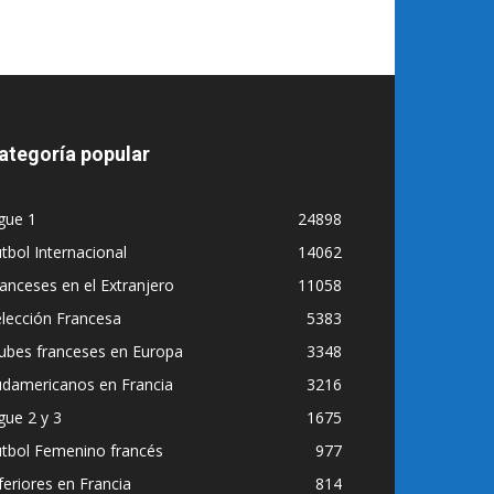
ategoría popular
gue 1
24898
tbol Internacional
14062
anceses en el Extranjero
11058
lección Francesa
5383
ubes franceses en Europa
3348
udamericanos en Francia
3216
gue 2 y 3
1675
utbol Femenino francés
977
feriores en Francia
814