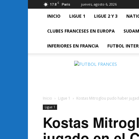
C
17.8
jueves, agosto 6, 2026
Paris
INICIO
LIGUE 1
LIGUE 2 Y 3
NATI
CLUBES FRANCESES EN EUROPA
SUDAM
INFERIORES EN FRANCIA
FUTBOL INTE
FUTBOL
FRANCES
Inicio
Ligue 1
Kostas Mitroglou pudo haber jugado
Ligue 1
Kostas Mitrog
jugado en el C