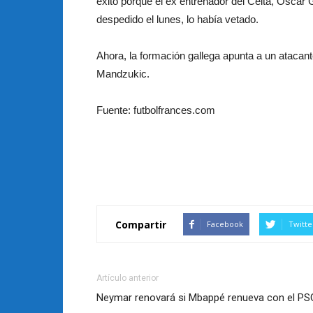
éxito porque el ex entrenador del Celta, Oscar 
despedido el lunes, lo había vetado.
Ahora, la formación gallega apunta a un atacan
Mandzukic.
Fuente: futbolfrances.com
Compartir
Facebook
Twitte
Artículo anterior
Neymar renovará si Mbappé renueva con el PS