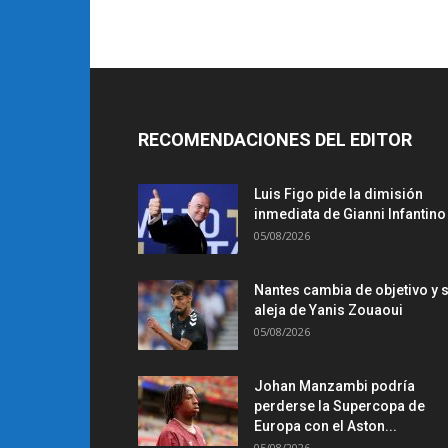
RECOMENDACIONES DEL EDITOR
Luis Figo pide la dimisión
inmediata de Gianni Infantino
05/08/2026
Nantes cambia de objetivo y 
aleja de Yanis Zouaoui
05/08/2026
Johan Manzambi podría
perderse la Supercopa de
Europa con el Aston...
05/08/2026