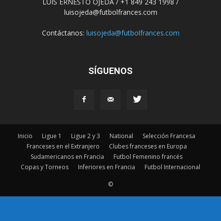
LUIS ERNESTO OJEDA / +1 849 243 1998 /
luisojeda@futbolfrances.com
Contáctanos:
luisojeda@futbolfrances.com
SÍGUENOS
Inicio
Ligue 1
Ligue 2 y 3
National
Selección Francesa
Franceses en el Extranjero
Clubes franceses en Europa
Sudamericanos en Francia
Futbol Femenino francés
Copas y Torneos
Inferiores en Francia
Futbol Internacional
©