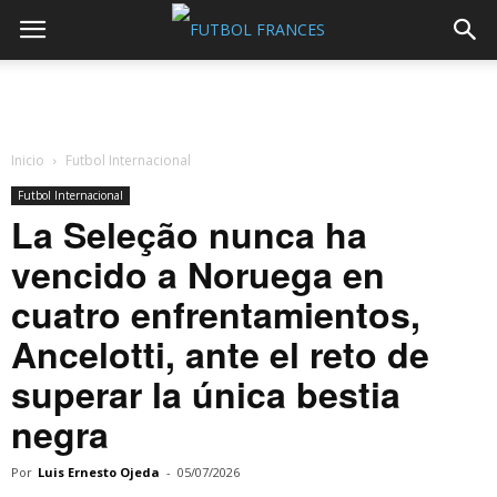
Inicio
Futbol Internacional
Futbol Internacional
La Seleção nunca ha
vencido a Noruega en
cuatro enfrentamientos,
Ancelotti, ante el reto de
superar la única bestia
negra
Por
Luis Ernesto Ojeda
-
05/07/2026