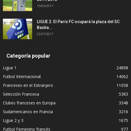
15/06/2017
LIGUE 2: El París FC ocupará la plaza del SC
Bastia...
22/07/2017
Categoría popular
Ligue 1
24898
Futbol Internacional
14062
Franceses en el Extranjero
11058
Selección Francesa
5383
Clubes franceses en Europa
3348
Sudamericanos en Francia
3216
Ligue 2 y 3
1675
Futbol Femenino francés
977