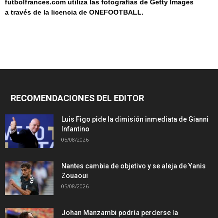
futbolfrances.com utiliza las fotografías de Getty Images
a
través de la licencia de
ONEF
OOT
BALL.
RECOMENDACIONES DEL EDITOR
Luis Figo pide la dimisión inmediata de Gianni
Infantino
05/08/2026
Nantes cambia de objetivo y se aleja de Yanis
Zouaoui
05/08/2026
Johan Manzambi podría perderse la