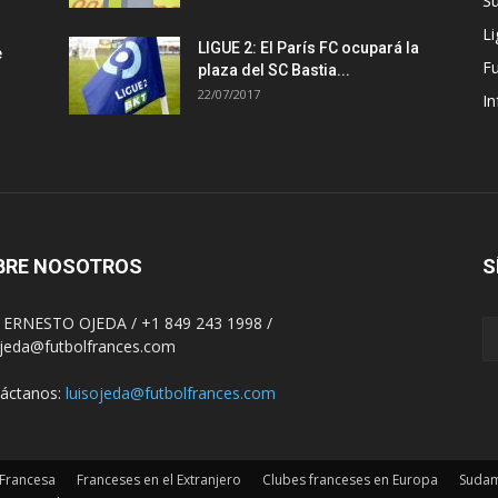
S
Li
LIGUE 2: El París FC ocupará la
e
F
plaza del SC Bastia...
22/07/2017
In
BRE NOSOTROS
S
 ERNESTO OJEDA / +1 849 243 1998 /
ojeda@futbolfrances.com
áctanos:
luisojeda@futbolfrances.com
 Francesa
Franceses en el Extranjero
Clubes franceses en Europa
Sudam