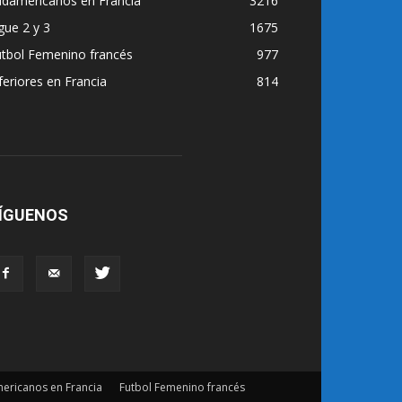
udamericanos en Francia
3216
gue 2 y 3
1675
utbol Femenino francés
977
feriores en Francia
814
ÍGUENOS
ericanos en Francia
Futbol Femenino francés