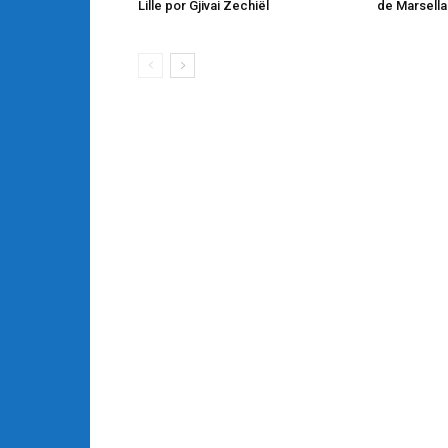
Lille por Gjivai Zechiël
de Marsella 