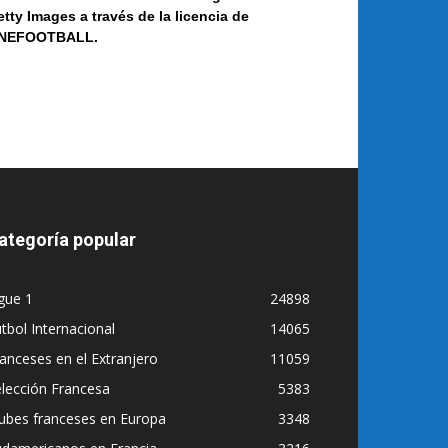
etty Images a
través de la licencia de
NEF
OOT
BALL.
ategoría popular
gue 1
24898
tbol Internacional
14065
anceses en el Extranjero
11059
lección Francesa
5383
ubes franceses en Europa
3348