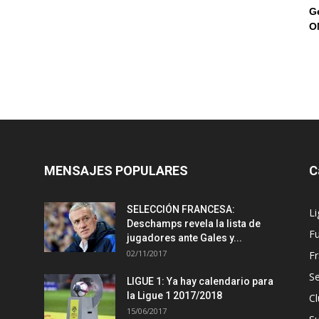
G
O
MENSAJES POPULARES
C
SELECCIÓN FRANCESA:
Li
Deschamps revela la lista de
Fu
jugadores ante Gales y...
02/11/2017
Fr
Se
LIGUE 1: Ya hay calendario para
la Ligue 1 2017/2018
Cl
15/06/2017