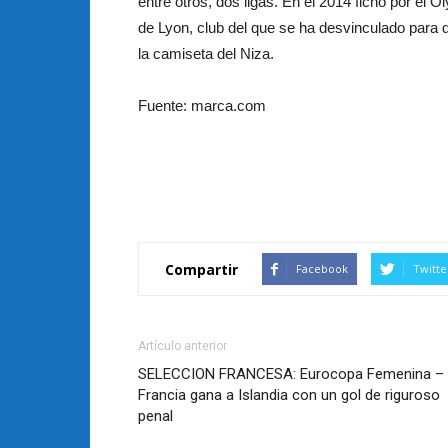
entre otros, dos ligas. En el 2014 fichó por el 
de Lyon, club del que se ha desvinculado para 
la camiseta del Niza.
Fuente: marca.com
Compartir
Facebook
Twitte
Artículo anterior
SELECCION FRANCESA: Eurocopa Femenina –
Francia gana a Islandia con un gol de riguroso
penal