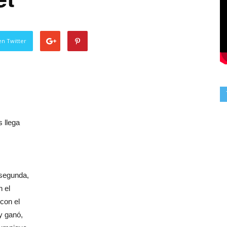
en Twitter
s llega
 segunda,
n el
con el
y ganó,