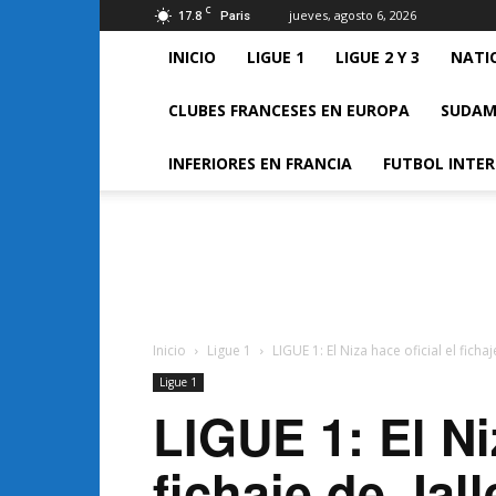
C
17.8
jueves, agosto 6, 2026
Paris
INICIO
LIGUE 1
LIGUE 2 Y 3
NATI
CLUBES FRANCESES EN EUROPA
SUDAM
INFERIORES EN FRANCIA
FUTBOL INTE
FUTBOL
FRANCES
Inicio
Ligue 1
LIGUE 1: El Niza hace oficial el fichaj
Ligue 1
LIGUE 1: El Ni
fichaje de Jall