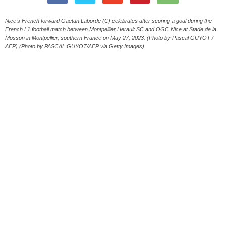
Nice's French forward Gaetan Laborde (C) celebrates after scoring a goal during the
French L1 football match between Montpellier Herault SC and OGC Nice at Stade de la
Mosson in Montpellier, southern France on May 27, 2023. (Photo by Pascal GUYOT /
AFP) (Photo by PASCAL GUYOT/AFP via Getty Images)