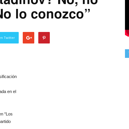
 No lo conozco”
en Twitter
ificación
ada en el
en “Los
artido