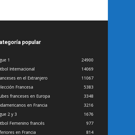
ategoría popular
gue 1
24900
tbol Internacional
14069
anceses en el Extranjero
11067
lección Francesa
5383
ubes franceses en Europa
3348
udamericanos en Francia
3216
gue 2 y 3
1676
utbol Femenino francés
977
feriores en Francia
814