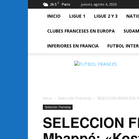
C
26.5
jueves, agosto 6, 2026
Paris
INICIO
LIGUE 1
LIGUE 2 Y 3
NATI
CLUBES FRANCESES EN EUROPA
SUDAM
INFERIORES EN FRANCIA
FUTBOL INTE
FUTBOL
FRANCES
Inicio
Selección Francesa
SELECCION FRANCESA: Ky
Selección Francesa
SELECCION F
Mbappé: «Kos