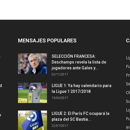
MENSAJES POPULARES
C
e
SELECCIÓN FRANCESA:
Li
Deschamps revela la lista de
Fu
jugadores ante Gales y...
02/11/2017
Fr
Se
d
LIGUE 1: Ya hay calendario para
la Ligue 1 2017/2018
Cl
15/06/2017
S
Li
LIGUE 2: El París FC ocupará la
o
F
plaza del SC Bastia...
22/07/2017
In