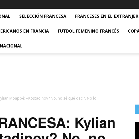
ONAL
SELECCIÓN FRANCESA
FRANCESES EN EL EXTRANJE
ERICANOS EN FRANCIA
FUTBOL FEMENINO FRANCÉS
COPA
RNACIONAL
lian Mbappé: «Kostadinov? No, no sé qué decir. No lo...
RANCESA: Kylian
tadinov? No, no