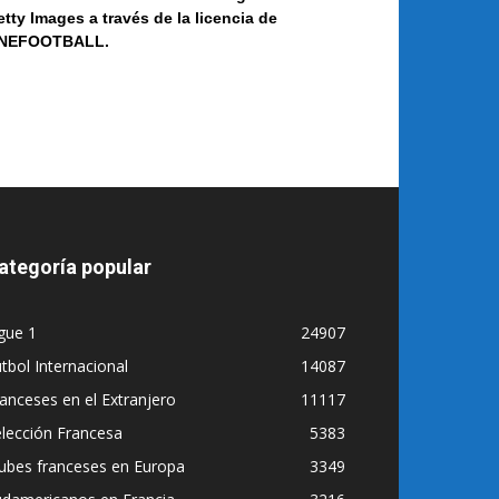
etty Images a
través de la licencia de
NEF
OOT
BALL.
ategoría popular
gue 1
24907
tbol Internacional
14087
anceses en el Extranjero
11117
lección Francesa
5383
ubes franceses en Europa
3349