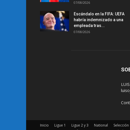
07/08/2026
Escándalo en la FIFA: UEFA
habría indemnizado a una
empleada tras...
07/08/2026
SO
LUIS
luis
Cont
Inicio
Ligue 1
Ligue 2 y 3
National
Selección