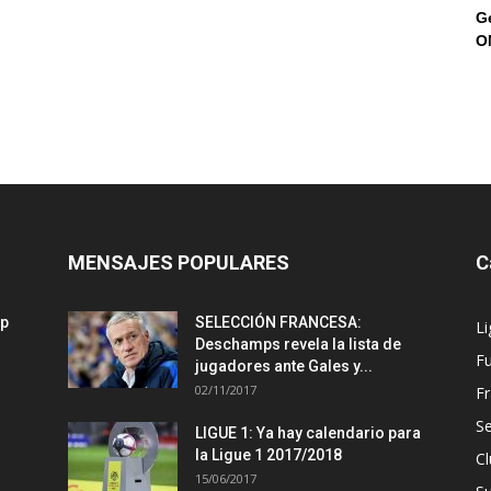
G
O
MENSAJES POPULARES
C
mp
SELECCIÓN FRANCESA:
Li
Deschamps revela la lista de
Fu
jugadores ante Gales y...
02/11/2017
Fr
Se
LIGUE 1: Ya hay calendario para
la Ligue 1 2017/2018
Cl
15/06/2017