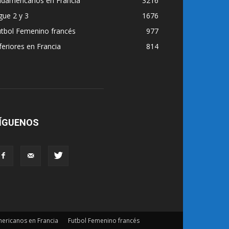
udamericanos en Francia
3216
gue 2 y 3
1676
utbol Femenino francés
977
feriores en Francia
814
ÍGUENOS
ericanos en Francia
Futbol Femenino francés