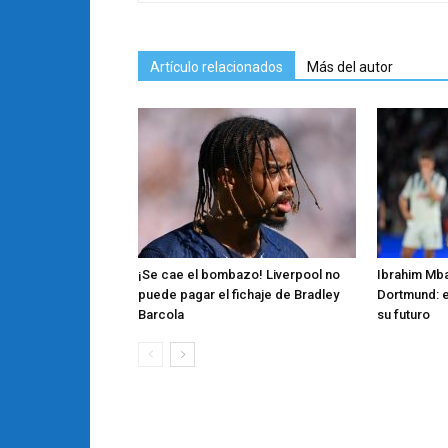
Artículo relacionados
Más del autor
¡Se cae el bombazo! Liverpool no
Ibrahim Mba
puede pagar el fichaje de Bradley
Dortmund: e
Barcola
su futuro