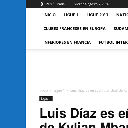
C
21.9
viernes, agosto 7, 2026
Paris
INICIO
LIGUE 1
LIGUE 2 Y 3
NATI
CLUBES FRANCESES EN EUROPA
SUDAM
INFERIORES EN FRANCIA
FUTBOL INTE
FUTBOL
FRANCES
Inicio
Ligue 1
Luis Díaz es eñ sustituto ideal de K
Ligue 1
Luis Díaz es e
de Kylian Mba