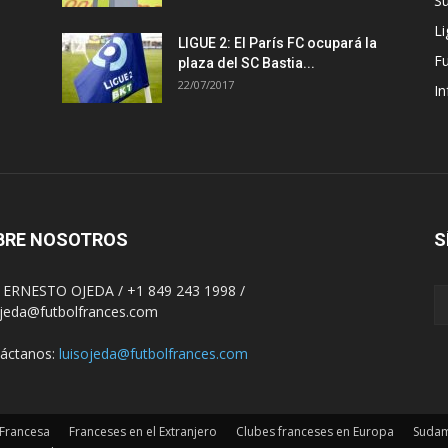
S
Li
LIGUE 2: El París FC ocupará la
F
plaza del SC Bastia...
22/07/2017
In
BRE NOSOTROS
S
 ERNESTO OJEDA / +1 849 243 1998 /
ojeda@futbolfrances.com
áctanos:
luisojeda@futbolfrances.com
 Francesa
Franceses en el Extranjero
Clubes franceses en Europa
Sudam