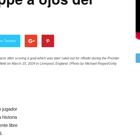
en Twitter
after scoring a goal which was later ruled out for offside during the Premier
eld on March 10, 2024 in Liverpool, England. (Photo by Michael Regan/Getty
 jugador
 historia
nte libre
d.